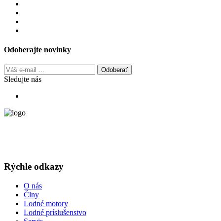
Odoberajte novinky
Odoberať
Sledujte nás
Poskytuje odborné poradenstvo pri výbere plavidla a všetky služby
spojené s jeho prevádzkou. Tieto komplexné služby sú dodané v
prvotriednej kvalite, načas a za dobré ceny.
Rýchle odkazy
O nás
Člny
Lodné motory
Lodné príslušenstvo