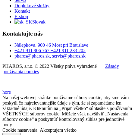
Servis
Doplnkové služby
Kontakt
E-shop
Slovak
Kontaktujte nás
Nálepkova, 900 46 Most pri Bratislave
+421 911 906 767 +421 911 233 202
pharos@pharos.sk, servis@pharos.sk
PHAROS, s.r.o. © 2022 Všetky práva vyhradené
Zásady
používania cookies
hore
Na našej webovej stránke používame súbory cookie, aby sme vám
poskytli čo najrelevantnejšie údaje s tým, že si zapamätáme len
základné údaje. Kliknutím na „Prijať všetko“ súhlasíte s používaním
VŠETKÝCH súborov cookie. Môžete však navštíviť „Nastavenia
súborov cookie“ a poskytnúť kontrolovaný súhlas pre jednotlivé
body.
Cookie nastavenia
Akceptujem všetko