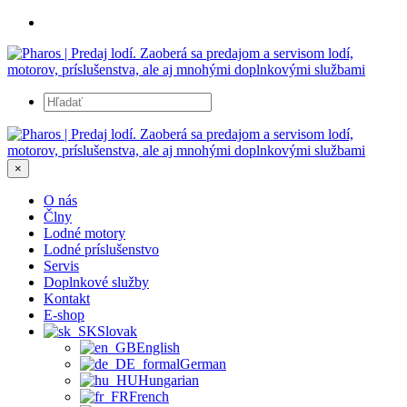
×
O nás
Člny
Lodné motory
Lodné príslušenstvo
Servis
Doplnkové služby
Kontakt
E-shop
Slovak
English
German
Hungarian
French