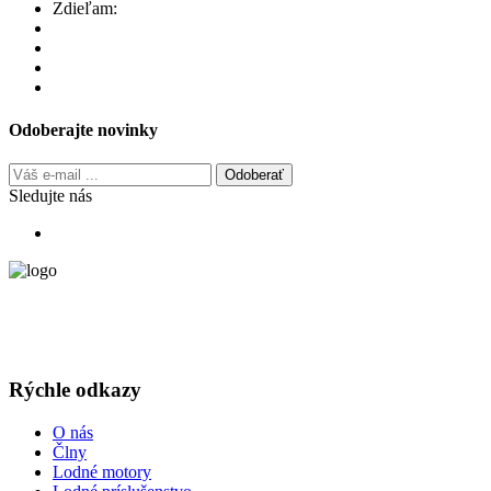
Zdieľam:
Odoberajte novinky
Odoberať
Sledujte nás
Poskytuje odborné poradenstvo pri výbere plavidla a všetky služby
spojené s jeho prevádzkou. Tieto komplexné služby sú dodané v
prvotriednej kvalite, načas a za dobré ceny.
Rýchle odkazy
O nás
Člny
Lodné motory