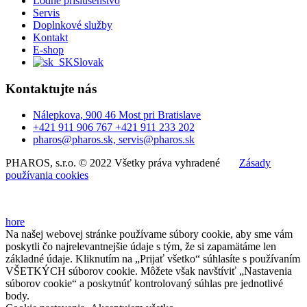
Lodné príslušenstvo
Servis
Doplnkové služby
Kontakt
E-shop
Slovak
Kontaktujte nás
Nálepkova, 900 46 Most pri Bratislave
+421 911 906 767 +421 911 233 202
pharos@pharos.sk, servis@pharos.sk
PHAROS, s.r.o. © 2022 Všetky práva vyhradené
Zásady
používania cookies
hore
Na našej webovej stránke používame súbory cookie, aby sme vám
poskytli čo najrelevantnejšie údaje s tým, že si zapamätáme len
základné údaje. Kliknutím na „Prijať všetko“ súhlasíte s používaním
VŠETKÝCH súborov cookie. Môžete však navštíviť „Nastavenia
súborov cookie“ a poskytnúť kontrolovaný súhlas pre jednotlivé
body.