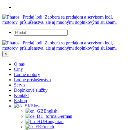
×
O nás
Člny
Lodné motory
Lodné príslušenstvo
Servis
Doplnkové služby
Kontakt
E-shop
Slovak
English
German
Hungarian
French